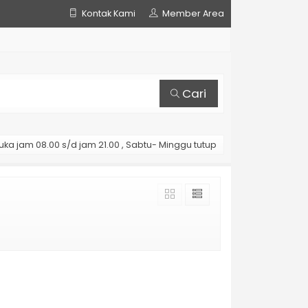
Kontak Kami
Member Area
Cari
uka jam 08.00 s/d jam 21.00 , Sabtu- Minggu tutup