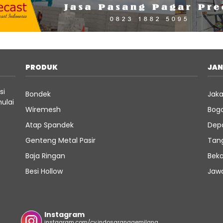
PRODUK
JA
si
Bondek
Jaka
ulai
Wiremesh
Bog
Atap Spandek
Dep
Genteng Metal Pasir
Tan
Baja Ringan
Beka
Besi Hollow
Jaw
Instagram
instagram.com/cv.indosaranagemilang