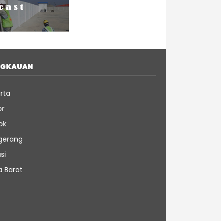
NGKAUAN
rta
or
ok
gerang
si
a Barat