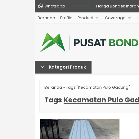
Whatsapp
Harga Bondek Indram
HOT ITEM
Beranda
Profile
Product
Coverage
Harga Atap Spandek 
Harga Hollow Galvani
Harga Bondek Bekasi
Harga Bondek di Jong
Kategori Produk
Harga Atap Spandek 
Harga Atap Spandek 
Beranda
»
Tags "Kecamatan Pulo Gadung"
Harga Gypsum Boar
Tags
Kecamatan Pulo Ga