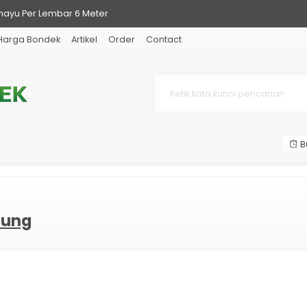
ayu Per Lembar 6 Meter
Harga Bondek
Artikel
Order
Contact
BlueScope dan Cara Membeli Onli
s Jenis, Ukuran dan Kualitas M
 Per Lembar & Cara Membeli yg B
gol, Jawa Barat dan Sekitarnya
B
Alderon dan Kelebihanya
Transparan Bening Berkualitas
d per Lembar Bermacam Merk
dung