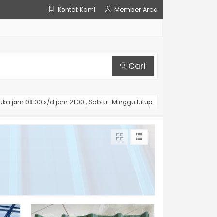
Kontak Kami
Member Area
Cari
uka jam 08.00 s/d jam 21.00 , Sabtu- Minggu tutup