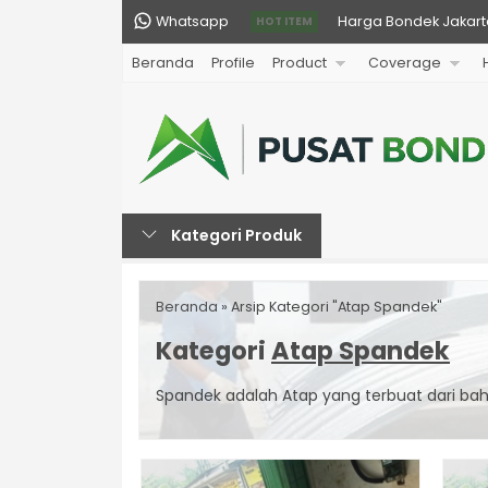
Whatsapp
Harga Bondek Jakarta
HOT ITEM
Beranda
Profile
Product
Coverage
Harga Bondek Purwaka
Harga Genteng Metal 
Harga Bondek Bekasi 
Harga Papan GRC Boa
Kategori Produk
Harga Bondek Cikaran
Harga Bondek Subang
Beranda
»
Arsip Kategori "Atap Spandek"
Harga Bondek Depok M
Kategori
Atap Spandek
Spandek adalah Atap yang terbuat dari ba