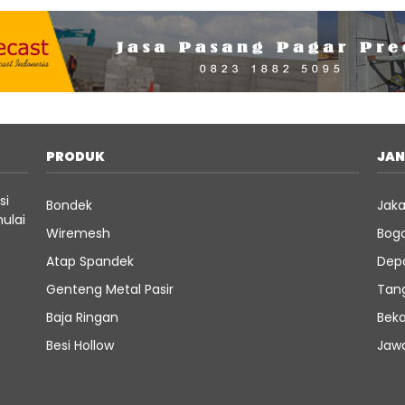
PRODUK
JA
si
Bondek
Jaka
ulai
Wiremesh
Bog
Atap Spandek
Dep
Genteng Metal Pasir
Tan
Baja Ringan
Beka
Besi Hollow
Jaw