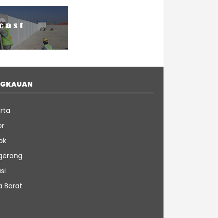
NGKAUAN
rta
or
ok
gerang
si
a Barat