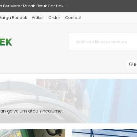
 Per Meter Murah Untuk Cor Dak....
Harga Bondek
Artikel
Order
Contact
rta Terbaru Per M2 dan Jenis-J....
Pasir Jakarta per Lembar Terba....
Per Lembar & Cara Membeli yg B....
rd Bermacam Ukuran, Lengkap....
B
g Terbaru Per Lembar / Meter....
 Per Meter M2 0.65 mm - 0.75 mm....
urah Per Meter Berbagai Ukuran....
han galvalum atau zincalume.