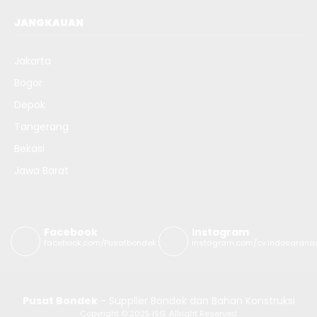
JANGKAUAN
Jakarta
Bogor
Depok
Tangerang
Bekasi
Jawa Barat
Facebook
Instagram
facebook.com/Pusatbondek
instagram.com/cv.indosarana
Pusat Bondek
- Supplier Bondek dan Bahan Konstruksi
Copyright © 2025 ISG. Allright Reserved