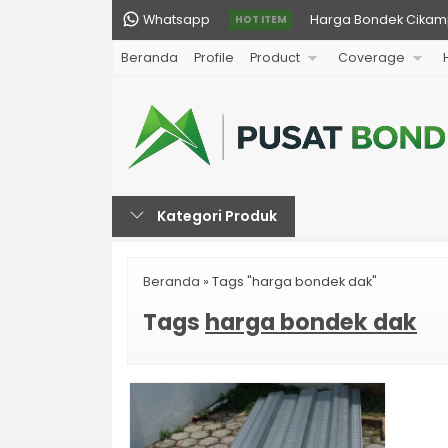
Whatsapp
Harga Bondek Cikampe
HOT ITEM
Beranda
Profile
Product
Coverage
Harga Genteng Metal 
Harga Bondek Jakarta
Harga Genteng Metal 
Harga Atap Spandek 
Kategori Produk
Harga Genteng Metal 
Harga Bondek di Jong
Beranda
»
Tags "harga bondek dak"
Harga Genteng Metal 
Tags
harga bondek dak