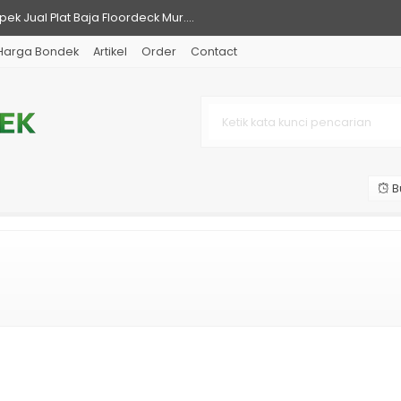
k Jual Plat Baja Floordeck Mur....
Harga Bondek
Artikel
Order
Contact
Pasir per Lembar dan per Meter....
 Per Meter Murah Untuk Cor Dak....
Pasir Bekasi per Lembar Model ....
Warna Murah per Lembar....
B
Pasir Tangerang Vendor Terperc....
gol, Jawa Barat dan Sekitarnya....
Pasir Bogor per Lembar Murah....