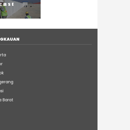
NGKAUAN
rta
or
ok
gerang
si
a Barat