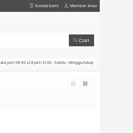
Kontak Kami
Member Area
Cari
uka jam 08.00 s/d jam 21.00 , Sabtu- Minggu tutup