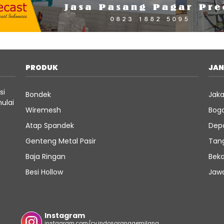
PRODUK
JA
si
Bondek
Jaka
ulai
Wiremesh
Bog
Atap Spandek
Dep
Genteng Metal Pasir
Tan
Baja Ringan
Beka
Besi Hollow
Jaw
Instagram
instagram.com/cv.indosaranagemilang